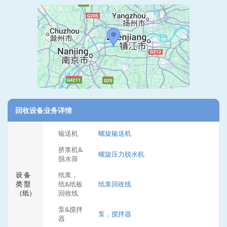
回收设备业务详情
输送机
螺旋输送机
挤浆机&
螺旋压力脱水机
脱水筛
设 备
纸浆，
类 型
纸&纸板
纸浆回收线
（纸）
回收线
泵&搅拌
泵，搅拌器
器