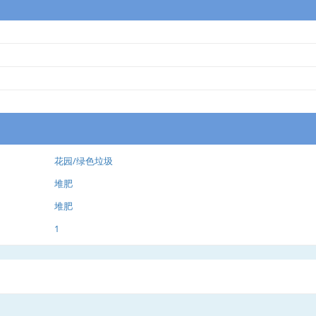
花园/绿色垃圾
堆肥
堆肥
1