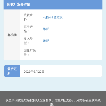
回收厂业务详情
接收废
花园/绿色垃圾
料：
再生产
堆肥
品：
有机物
技术类
堆肥
型：
回收厂数
1
量：
最后更
2026年6月22日
新
易恩孚回收是权威的回收企业名录。信息均已核实，分类明确且联系紧
密。