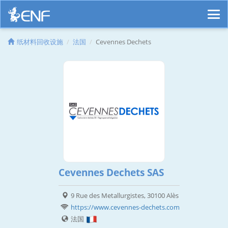
纸材料回收设施
法国
Cevennes Dechets
Cevennes Dechets SAS
9 Rue des Metallurgistes, 30100 Alès
https://www.cevennes-dechets.com
法国