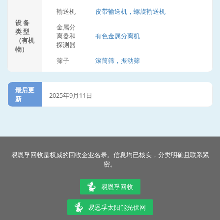
输送机
皮带输送机，螺旋输送机
设 备
金属分
类 型
离器和
有色金属分离机
（有机
探测器
物）
筛子
滚筒筛，振动筛
最后更
2025年9月11日
新
易恩孚回收是权威的回收企业名录。信息均已核实，分类明确且联系紧
密。
易恩孚回收
易恩孚太阳能光伏网