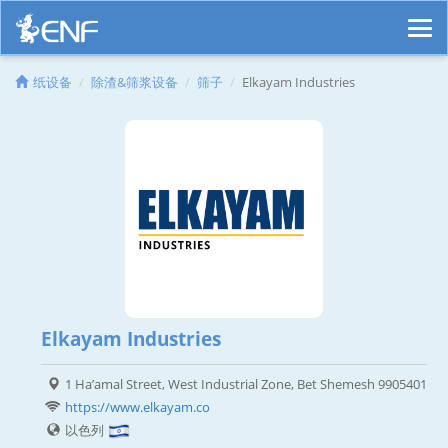
纸设备
除渣&筛浆设备
筛子
Elkayam Industries
Elkayam Industries
1 Ha’amal Street, West Industrial Zone, Bet Shemesh 9905401
https://www.elkayam.co
以色列