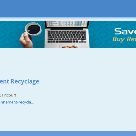
ent Recyclage
 Fricourt
onnement-recycla...