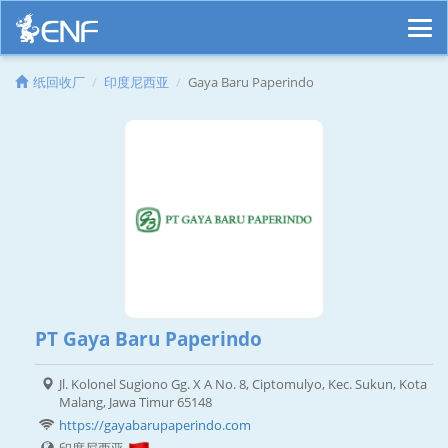
纸回收厂
印度尼西亚
Gaya Baru Paperindo
PT Gaya Baru Paperindo
Jl. Kolonel Sugiono Gg. X A No. 8, Ciptomulyo, Kec. Sukun, Kota
Malang, Jawa Timur 65148
https://gayabarupaperindo.com