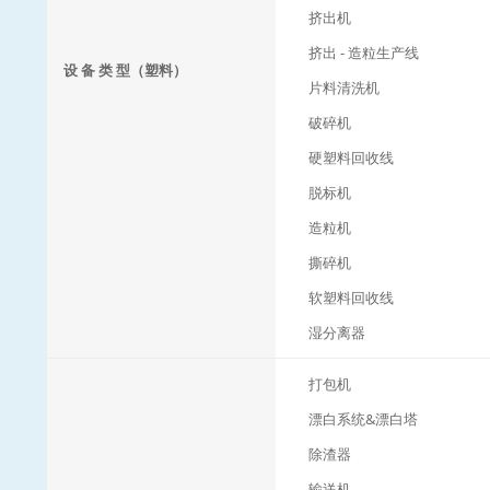
挤出机
挤出 - 造粒生产线
设 备 类 型（塑料）
片料清洗机
破碎机
硬塑料回收线
脱标机
造粒机
撕碎机
软塑料回收线
湿分离器
打包机
漂白系统&漂白塔
除渣器
输送机