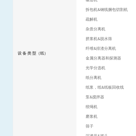
拆包机&钢线捆包切割机
疏解机
杂质分离机
挤浆机&脱水筛
纤维&排渣分离机
设 备 类 型（纸）
金属分离器和探测器
光学分选机
纸分离机
纸浆，纸&纸板回收线
泵&搅拌器
绞绳机
磨浆机
筛子
沉渣井&抓斗