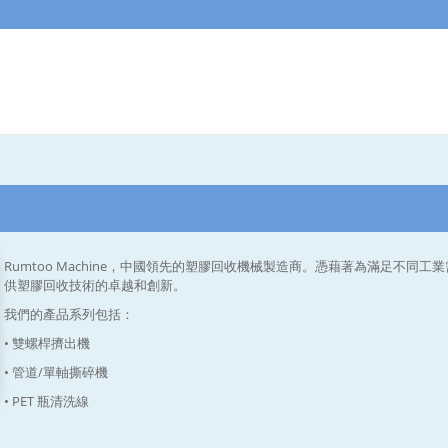
Rumtoo Machine，中國領先的塑膠回收機械製造商。憑藉著為滿足不同
供塑膠回收技術的卓越和創新。
我們的產品系列包括：
• 雙螺桿擠出機
• 管道/單軸撕碎機
• PET 瓶清洗線