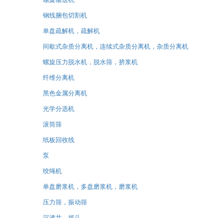
钢线捆包切割机
单盘疏解机，疏解机
间歇式杂质分离机，连续式杂质分离机，杂质分离机
螺旋压力脱水机，脱水筛，挤浆机
纤维分离机
黑色金属分离机
光学分选机
滚筒筛
纸板回收线
泵
绞绳机
单盘磨浆机，多盘磨浆机，磨浆机
压力筛，振动筛
沉渣井，抓斗