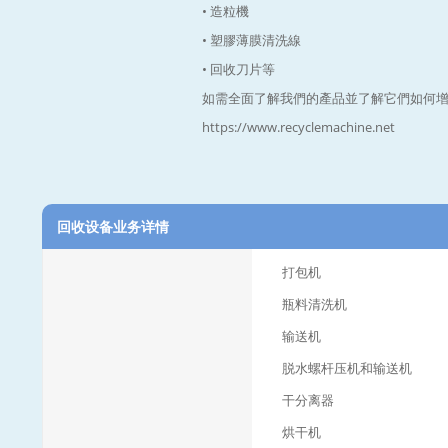
• 造粒機
• 塑膠薄膜清洗線
• 回收刀片等
如需全面了解我們的產品並了解它們如何
https://www.recyclemachine.net
回收设备业务详情
打包机
瓶料清洗机
输送机
脱水螺杆压机和输送机
干分离器
烘干机