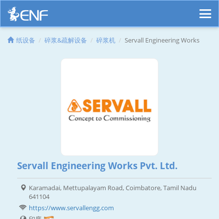
纸设备
碎浆&疏解设备
碎浆机
Servall Engineering Works
Servall Engineering Works Pvt. Ltd.
Karamadai, Mettupalayam Road, Coimbatore, Tamil Nadu
641104
https://www.servallengg.com