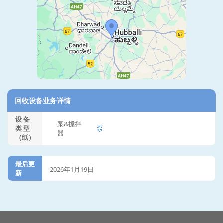
回收设备业务详情
设 备
泵&搅拌
类 型
泵
器
（纸）
最后更
2026年1月19日
新