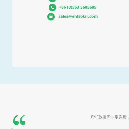
+86 (0)553 5685685
sales@enfsolar.com
Previous
ENF数据库非常实