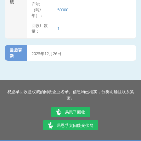
纸
产能
（吨/
50000
年）：
回收厂数
1
量：
最后更
2025年12月26日
新
易恩孚回收是权威的回收企业名录。信息均已核实，分类明确且联系紧
密。
易恩孚回收
易恩孚太阳能光伏网