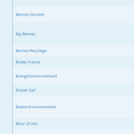
Bennes Services
Big Bennes
Bornes Recyclage
Braley France
Brangé Environnement
Brazier Sarl
Briane Environnement
Brior' d'Ures