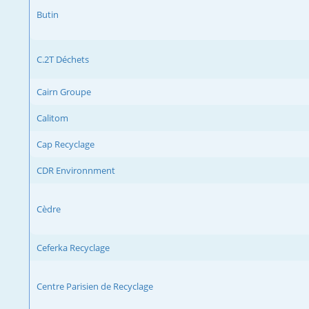
Butin
C.2T Déchets
Cairn Groupe
Calitom
Cap Recyclage
CDR Environnment
Cèdre
Ceferka Recyclage
Centre Parisien de Recyclage