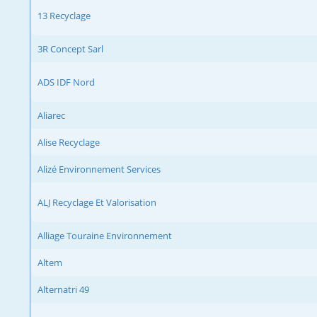
13 Recyclage
3R Concept Sarl
ADS IDF Nord
Aliarec
Alise Recyclage
Alizé Environnement Services
ALJ Recyclage Et Valorisation
Alliage Touraine Environnement
Altem
Alternatri 49