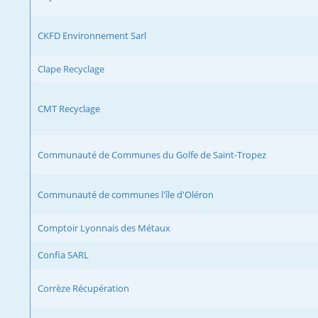
CKFD Environnement Sarl
Clape Recyclage
CMT Recyclage
Communauté de Communes du Golfe de Saint-Tropez
Communauté de communes l'île d'Oléron
Comptoir Lyonnais des Métaux
Confia SARL
Corrèze Récupération