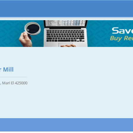
 Mill
, Mari El 425000