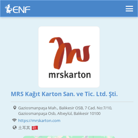
MRS Kağıt Karton San. ve Tic. Ltd. Şti.
Gaziosmanpaşa Mah., Balıkesir OSB, 7 Cad. No:7/10,
Gaziosmanpaşa Osb, Altıeylül, Balıkesir 10100
https://mrskarton.com
土耳其