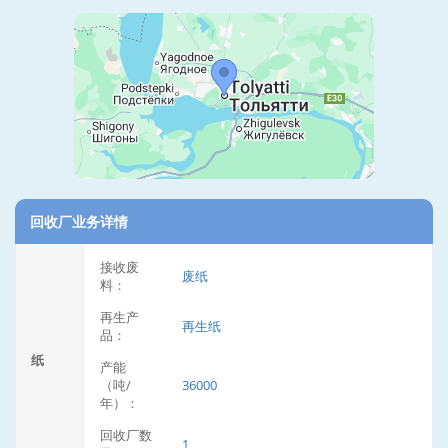
回收厂业务详情
接收废
废纸
料：
再生产
再生纸
品：
纸
产能
（吨/
36000
年）：
回收厂数
1