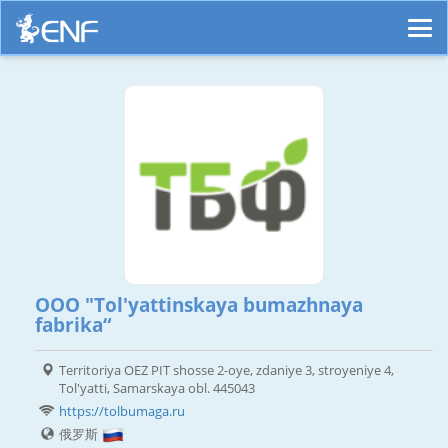
OOO "Tol'yattinskaya bumazhnaya
fabrika“
Territoriya OEZ PIT shosse 2-oye, zdaniye 3, stroyeniye 4,
Tol'yatti, Samarskaya obl. 445043
https://tolbumaga.ru
俄罗斯