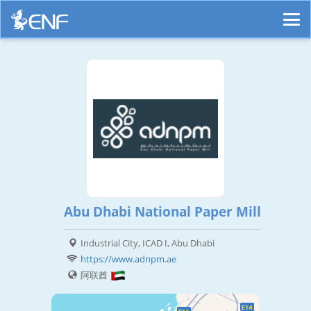
Abu Dhabi National Paper Mill
Industrial City, ICAD I, Abu Dhabi
https://www.adnpm.ae
阿联酋