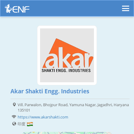
Akar Shakti Engg. Industries
Vill. Parwalon, Bhojpur Road, Yamuna Nagar, Jagadhri, Haryana
135101
https://www.akarshakti.com
印度