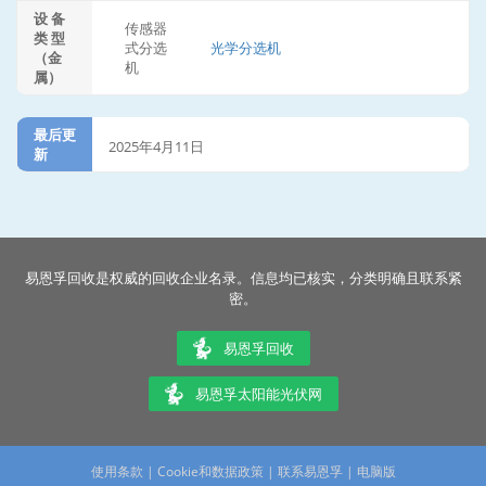
设 备
传感器
类 型
式分选
光学分选机
（金
机
属）
最后更
2025年4月11日
新
易恩孚回收是权威的回收企业名录。信息均已核实，分类明确且联系紧
密。
易恩孚回收
易恩孚太阳能光伏网
使用条款
|
Cookie和数据政策
|
联系易恩孚
|
电脑版