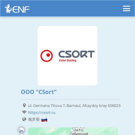
OOO "CSort"
ul. Germana Titova 7, Barnaul, Altayskiy kray 656023
https://csort.ru
俄罗斯