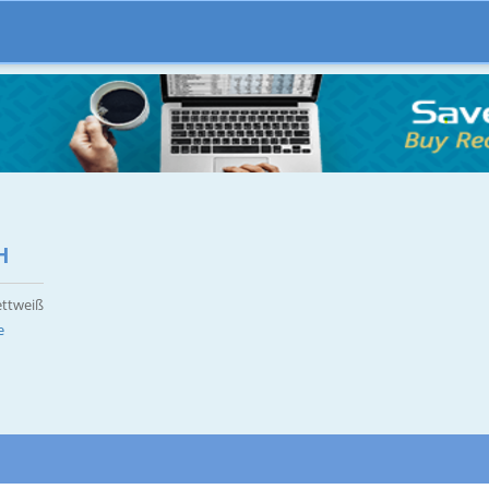
H
ettweiß
e