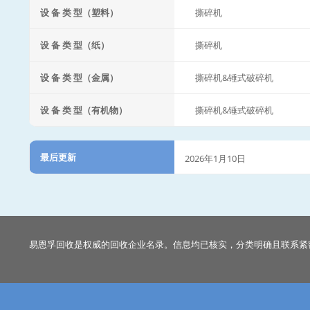
设 备 类 型（塑料）
撕碎机
设 备 类 型（纸）
撕碎机
设 备 类 型（金属）
撕碎机&锤式破碎机
设 备 类 型（有机物）
撕碎机&锤式破碎机
最后更新
2026年1月10日
易恩孚回收是权威的回收企业名录。信息均已核实，分类明确且联系紧