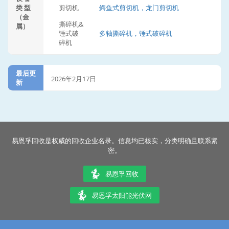
类 型
剪切机
鳄鱼式剪切机，龙门剪切机
（金
撕碎机&
属）
锤式破
多轴撕碎机，锤式破碎机
碎机
最后更
2026年2月17日
新
易恩孚回收是权威的回收企业名录。信息均已核实，分类明确且联系紧
密。
易恩孚回收
易恩孚太阳能光伏网