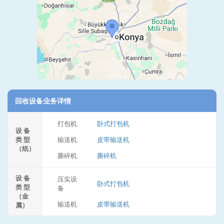
回收设备业务详情
打包机
卧式打包机
设 备
类 型
输送机
皮带输送机
（纸）
撕碎机
撕碎机
设 备
压实设
卧式打包机
类 型
备
（金
输送机
皮带输送机
属）