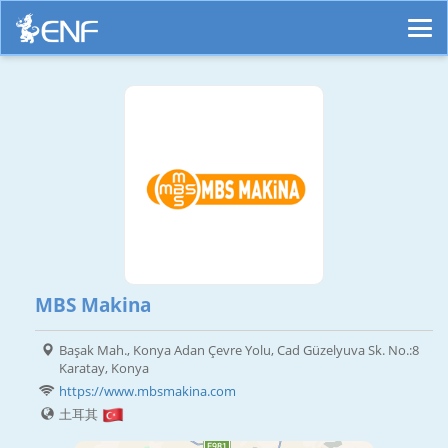
MBS Makina
Başak Mah., Konya Adan Çevre Yolu, Cad Güzelyuva Sk. No.:8
Karatay, Konya
https://www.mbsmakina.com
土耳其