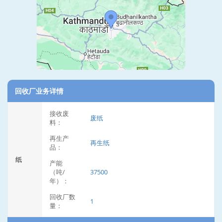
回收厂业务详情
接收废
废纸
料：
再生产
再生纸
品：
纸
产能
（吨/
37500
年）：
回收厂数
1
量：