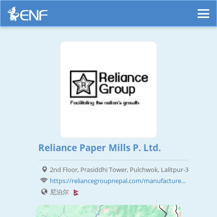
Reliance Paper Mills P. Ltd.
2nd Floor, Prasiddhi Tower, Pulchwok, Lalitpur-3
https://reliancegroupnepal.com/manufacture...
尼泊尔