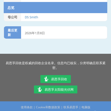
总览
母公司
DS Smith
最后更
2026年1月8日
新
易恩孚回收是权威的回收企业名录。信息均已核实，分类明确且联系紧
密。
易恩孚回收
易恩孚太阳能光伏网
使用条款
|
Cookie和数据政策
|
联系易恩孚
|
电脑版