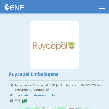
Ruycepel Embalagens
Av. Juscelino Kubitschek 630, Jardim Nazareth, 09851-420 São
Bernardo do Campo, SP
ruycepelembalagens.com.br
巴西