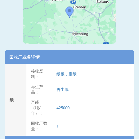
回收厂业务详情
接收废
纸板，废纸
料：
再生产
再生纸
品：
纸
产能
（吨/
425000
年）：
回收厂数
1
量：