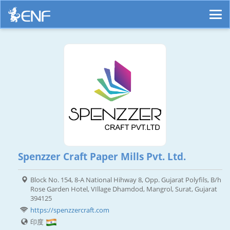
Spenzzer Craft Paper Mills Pvt. Ltd.
Block No. 154, 8-A National Hihway 8, Opp. Gujarat Polyfils, B/h
Rose Garden Hotel, VIllage Dhamdod, Mangrol, Surat, Gujarat
394125
https://spenzzercraft.com
印度