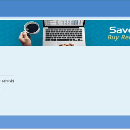
 Helsinki
m